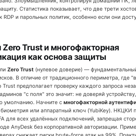
ано. Злоумышленник, контролируя домашний ПК, л
ащиту. Статистика показывает, что две трети хосто
к RDP и парольных политик, особенно если они дост
Zero Trust и многофакторная
икация как основа защиты
ели
Zero Trust
(нулевое доверие) — фундаментальны
сков. В отличие от традиционного периметра, где "
o Trust предполагает проверку каждого запроса нез
админов "с поля" это значит: не доверяй устройству
о умолчанию. Начните с
многофакторной аутентифи
, биометрия или аппаратный ключ (YubiKey). НКЦКИ 
A для всех удалённых подключений, запрещая стор
оде AnyDesk без корпоративной авторизации. Приме
верах снижает риски brute-force атак на 99%. Практ