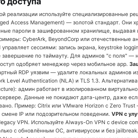
о доступа
ой реализации используйте специализированные ре
leged Access Management) — золотой стандарт. Они х
ные пароли в зашифрованном хранилище, выдавая 
Примеры: CyberArk, BeyondCorp или отечественные а
 управляет сессиями: запись экрана, keystroke loggin
 завершение по таймауту. Для админов "с поля" — 
доступ одобряет менеджер через мобильное app.
За
артный RDP уязвим — удалите локальных админов из
k Level Authentication (NLA) и TLS 1.3. Альтернатива 
ructure): админ работает в изолированном виртуальн
сервере. Данные не покидают дата-центр, даже есл
но. Пример: Citrix или VMware Horizon с Zero Trust
 смене IP или подозрительном поведении.
VPN с ул
legacy VPN. Используйте Always-On VPN с device com
ько с обновлённым ОС, антивирусом и без jailbreak