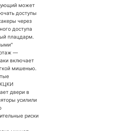
акующий может
лючать доступы
хакеры через
ного доступа
ный плацдарм.
тыми"
ботаж —
таки включает
ёгкой мишенью.
стые
НКЦКИ
ает двери в
ляторы усилили
о
ительные риски