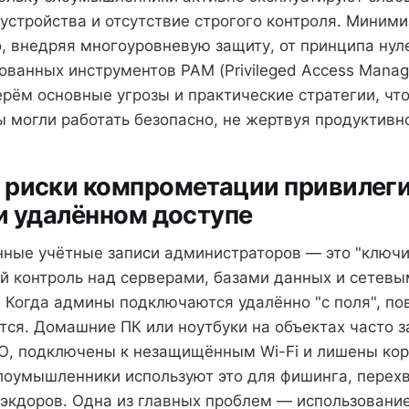
стройства и отсутствие строгого контроля. Миними
, внедряя многоуровневую защиту, от принципа нул
ованных инструментов PAM (Privileged Access Manag
ерём основные угрозы и практические стратегии, чт
 могли работать безопасно, не жертвуя продуктивн
 риски компрометации привилег
и удалённом доступе
ные учётные записи администраторов — это "ключи 
й контроль над серверами, базами данных и сетевы
 Когда админы подключаются удалённо "с поля", по
тся. Домашние ПК или ноутбуки на объектах часто 
О, подключены к незащищённым Wi-Fi и лишены кор
лоумышленники используют это для фишинга, перех
бэкдоров. Одна из главных проблем — использовани