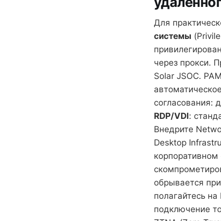
удалённог
Для практическ
системы
(Privi
привилегирован
через прокси. 
Solar JSOC. PAM
автоматическое
согласования: 
RDP/VDI
: станд
Внедрите Networ
Desktop Infrast
корпоративном 
скомпрометирова
обрывается при
полагайтесь на 
подключение тол