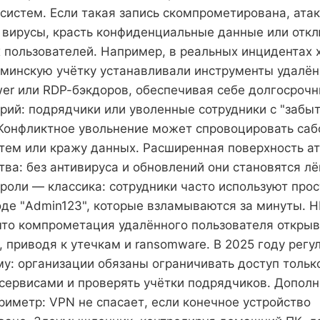
 систем. Если такая запись скомпрометирована, ат
 вирусы, красть конфиденциальные данные или отк
 пользователей. Например, в реальных инцидентах 
минскую учётку устанавливали инструменты удалён
er или RDP-бэкдоров, обеспечивая себе долгосроч
рий: подрядчики или уволенные сотрудники с "забы
Конфликтное увольнение может спровоцировать са
тем или кражу данных. Расширенная поверхность а
тва: без антивируса и обновлений они становятся л
оли — классика: сотрудники часто используют про
де "Admin123", которые взламываются за минуты. 
что компрометация удалённого пользователя открыв
, приводя к утечкам и ransomware. В 2025 году регу
му: организации обязаны ограничивать доступ тольк
ервисами и проверять учётки подрядчиков. Дополн
иметр: VPN не спасает, если конечное устройство