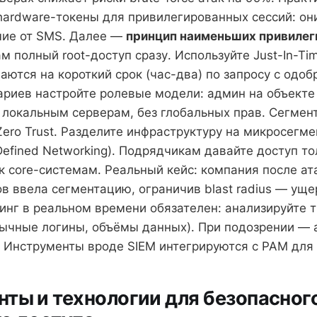
hardware-токены для привилегированных сессий: он
ичие от SMS. Далее —
принцип наименьших привилеги
 полный root-доступ сразу. Используйте Just-In-Time
аются на короткий срок (час-два) по запросу с одоб
ариев настройте ролевые модели: админ на объекте
к локальным серверам, без глобальных прав. Сегмен
 Zero Trust. Разделите инфраструктуру на микросег
Defined Networking). Подрядчикам давайте доступ т
 к core-системам. Реальный кейс: компания после ат
 ввела сегментацию, ограничив blast radius — уще
ринг в реальном времени обязателен: анализируйте 
ычные логины, объёмы данных). При подозрении — 
. Инструменты вроде SIEM интегрируются с PAM для 
ты и технологии для безопасног