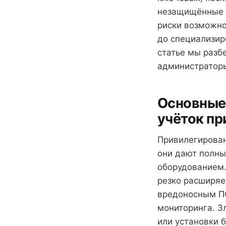
незащищённые у
риски возможно
до специализир
статье мы разб
администраторы
Основные
учёток пр
Привилегирован
они дают полны
оборудованием.
резко расширяе
вредоносным П
мониторинга. З
или установки 