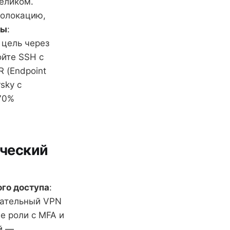
целиком.
еолокацию,
ты
:
 цель через
ойте SSH с
 (Endpoint
sky с
70%
еческий
ого доступа
:
зательный VPN
е роли с MFA и
й —