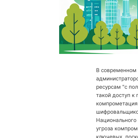
В современном 
администраторо
ресурсам "с по
такой доступ к
компрометация 
шифровальщиков
Национального 
угроза компром
ключевых, поск