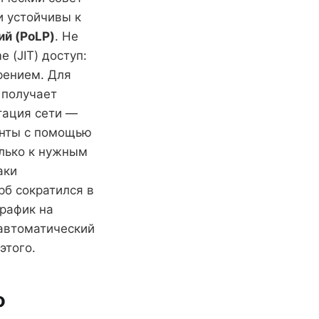
и устойчивы к
й (PoLP)
. Не
 (JIT) доступ:
рением. Для
 получает
тация сети —
менты с помощью
олько к нужным
аки
рб сократился в
трафик на
автоматический
этого.
о