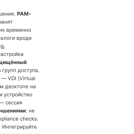
шения.
PAM-
ранят
их временно
налоги вроде
g,
настройка
щищённый
 групп доступа.
— VDI (Virtual
ом десктопе на
и устройство
 — сессия
учшениями
: не
pliance checks:
. Интегрируйте