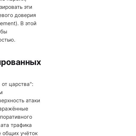
зировать эти
евого доверия
ement). В этой
обы
остью.
ированных
от царства":
м
верхность атаки
заражённые
поративного
вата трафика
е общих учёток