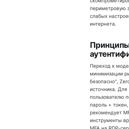
скомпрометиров
периметровую з
слабых настрое
интернета.
Принципы 
аутентиф
Переход к мод
минимизации ри
безопасно", Zer
источника. Для 
пользователю п
пароль + токен
рекомендует MF
инструменты вр
MFA на RDP-сер