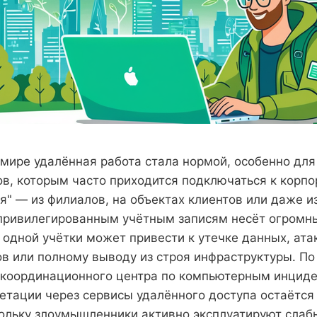
мире удалённая работа стала нормой, особенно дл
в, которым часто приходится подключаться к корп
ля" — из филиалов, на объектах клиентов или даже и
 привилегированным учётным записям несёт огромны
одной учётки может привести к утечке данных, ата
 или полному выводу из строя инфраструктуры. П
координационного центра по компьютерным инциде
етации через сервисы удалённого доступа остаётся
ольку злоумышленники активно эксплуатируют слаб