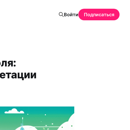
Войти
Подписаться
ля:
етации