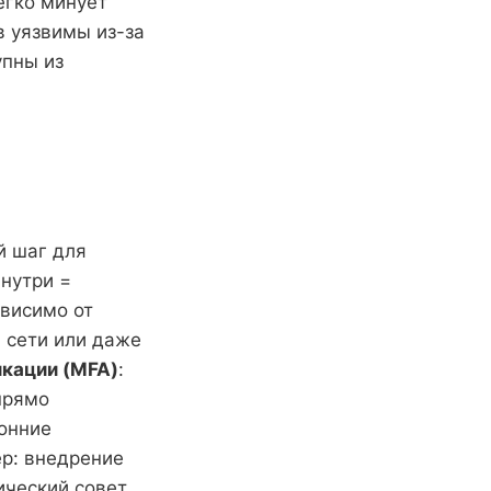
егко минует
в уязвимы из-за
упны из
й шаг для
внутри =
ависимо от
, сети или даже
кации (MFA)
:
прямо
онние
р: внедрение
ический совет