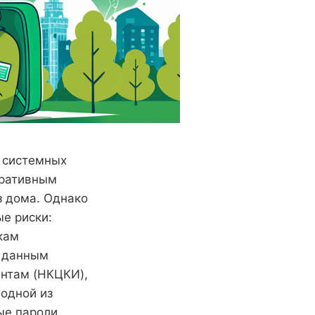
я системных
оративным
з дома. Однако
е риски:
кам
о данным
нтам (НКЦКИ),
 одной из
ые пароли,