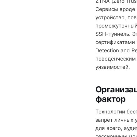
ZTNA (Zero Trus
Сервисы вроде Z
устройство, по
промежуточный 
SSH-туннель. Эт
сертификатами 
Detection and R
поведенческим 
уязвимостей.
Организац
фактор
Технологии бес
запрет личных 
для всего, ауд
сессионным мон