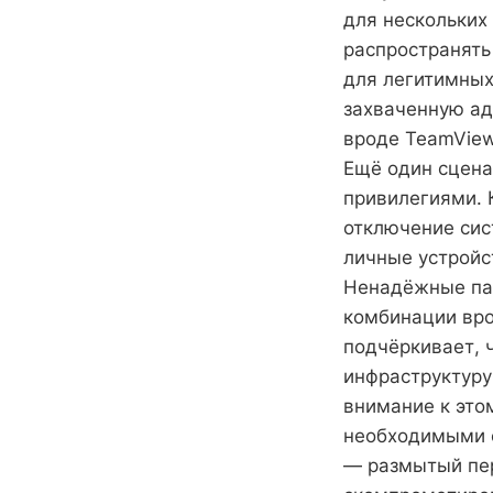
для нескольких
распространять
для легитимных
захваченную ад
вроде TeamView
Ещё один сцена
привилегиями. 
отключение сис
личные устройс
Ненадёжные пар
комбинации вро
подчёркивает, 
инфраструктуру
внимание к это
необходимыми с
— размытый пер