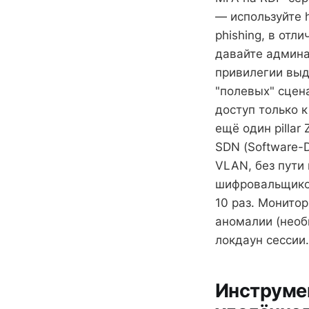
— используйте 
phishing, в отл
давайте админам
привилегии выд
"полевых" сцен
доступ только 
ещё один pillar
SDN (Software-
VLAN, без пути
шифровальщиков
10 раз. Монито
аномалии (необ
локдаун сессии
Инструмен