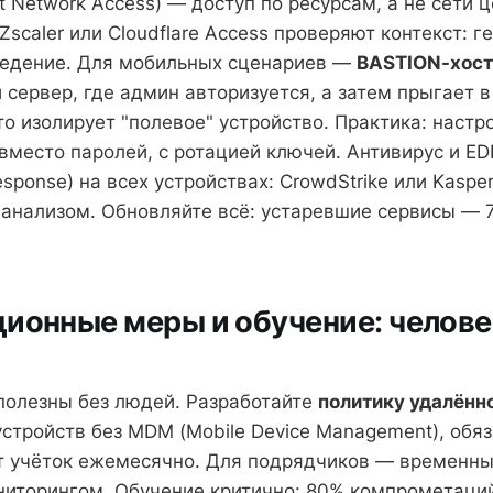
t Network Access) — доступ по ресурсам, а не сети 
scaler или Cloudflare Access проверяют контекст: г
ведение. Для мобильных сценариев —
BASTION-хос
сервер, где админ авторизуется, а затем прыгает в
о изолирует "полевое" устройство. Практика: настр
вместо паролей, с ротацией ключей. Антивирус и EDR
esponse) на всех устройствах: CrowdStrike или Kasper
анализом. Обновляйте всё: устаревшие сервисы — 
ионные меры и обучение: челов
полезны без людей. Разработайте
политику удалённ
устройств без MDM (Mobile Device Management), обя
ит учёток ежемесячно. Для подрядчиков — временны
иторингом. Обучение критично: 80% компрометаци