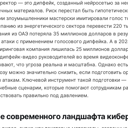
ректор — это дипфейк, созданный нейросетью за не
ичных материалов. Риск перестал быть гипотетическ
ии злоумышленники мастерски имитировали голос 
мпанию из энергетического сектора перевести 220 т
ания из ОАЭ потеряла 35 миллионов долларов в рез
атаки с применением голосового дипфейка. А в 202
иринговая компания лишилась 25 миллионов доллар
дипфейк-видео руководителей во время видеоконфе
вают, что угроза реальна и масштабна. Однако ест
розу можно значительно снизить, если подготовить о
атакам. Ключевой инструмент такой подготовки —
чебные сценарии, которые помогают сотрудникам р
йствовать правильно под давлением.
е современного ландшафта кибе