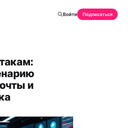
Войти
Подписаться
атакам:
енарию
очты и
ка