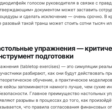
удиодипфейк голосом руководителя в связке с пра
тверждающим» документом может заставить сотруд
оцедуры и сделать исключение — очень срочно. В к
 разовый такой транш может стоить сотни тысяч и
астольные упражнения — критич
нструмент подготовки
ажнения (tabletop exercises) — это симуляции реал
 участники разбирают, как они будут действовать п
е теоретическое обучение, а практическое моделиро
е кейсы запоминаются намного лучше, чем сухие ин
безопасности. Главное преимущество настольных у
ыявляют разрывы в процессах до того, как произойдё
казывается, что правила согласования финансовых о