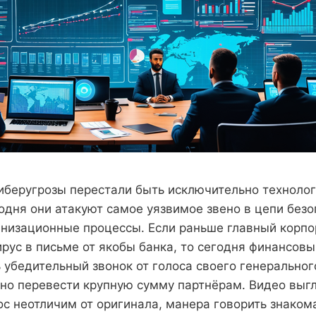
беругрозы перестали быть исключительно техноло
одня они атакуют самое уязвимое звено в цепи без
анизационные процессы. Если раньше главный корпо
ирус в письме от якобы банка, то сегодня финансов
 убедительный звонок от голоса своего генеральног
но перевести крупную сумму партнёрам. Видео выгл
с неотличим от оригинала, манера говорить знакома