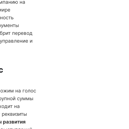
омпанию на
мире
ность
трументы
обрит перевод
 управление и
с
хожим на голос
крупной суммы
ходит на
 реквизиты
ы развития