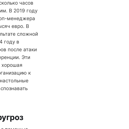
сколько часов
им. В 2019 году
топ-менеджера
ысяч евро. В
ультате сложной
4 году в
ов после атаки
ренции. Эти
ь хорошая
рганизацию к
 настольные
аспознавать
ругроз