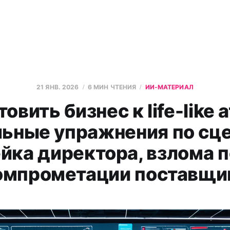
21 ЯНВ. 2026
6 МИН ЧТЕНИЯ
ИИ-МАТЕРИАЛ
товить бизнес к life-like 
льные упражнения по сц
йка директора, взлома п
омпрометации поставщи