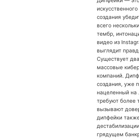
Дипфейки — это
искусственного
создания убеди
всего нескольк
тембр, интонац
видео из Insta
выглядит правд
Существует два
массовые кибер
компаний. Дипф
создания, уже 
нацеленный на 
требуют более 
вызывают довер
дипфейки также
дестабилизации
грядущем банкр