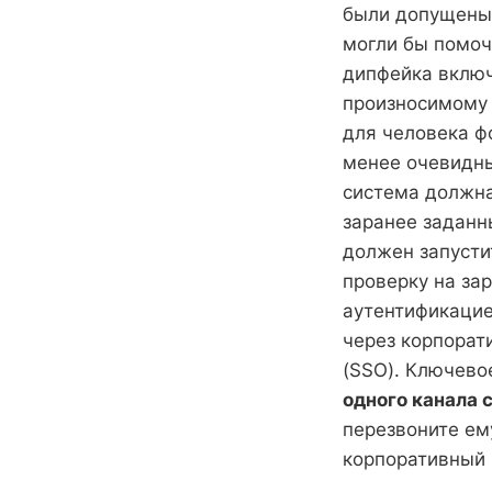
были допущены 
могли бы помоч
дипфейка включ
произносимому 
для человека ф
менее очевидны
система должна
заранее заданн
должен запусти
проверку на за
аутентификацие
через корпорат
(SSO). Ключево
одного канала 
перезвоните ем
корпоративный