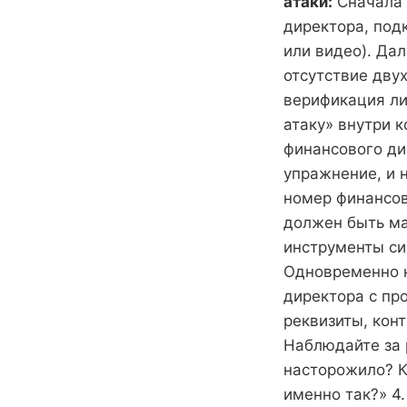
атаки:
Сначала 
директора, под
или видео). Да
отсутствие дву
верификация ли
атаку» внутри 
финансового ди
упражнение, и н
номер финансов
должен быть ма
инструменты си
Одновременно н
директора с пр
реквизиты, кон
Наблюдайте за 
насторожило? К
именно так?» 4