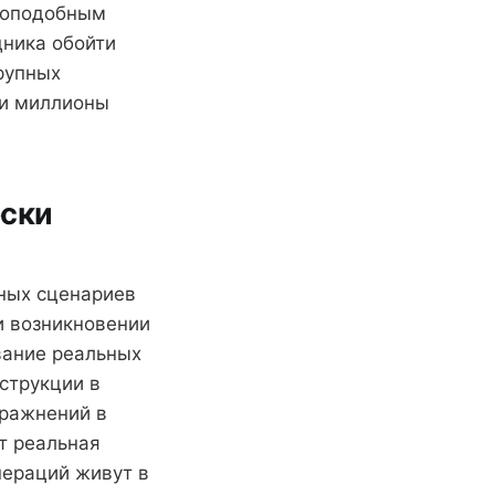
вдоподобным
ника обойти
рупных
ли миллионы
ески
ьных сценариев
ри возникновении
вание реальных
струкции в
пражнений в
т реальная
пераций живут в