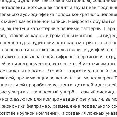
 видео, аудио или текстовые материалы, созданны
 интеллекта, которые выглядят и звучат как подлинн
тельного аудиодипфейка голоса конкретного челове
их минут качественной записи. Нейросеть обучается
ии, акценты и характерные речевые паттерны. Пара
gram, стоковые кадры и грамотный монтаж — и виде
оподобно для аудитории, которая смотрит его «на бе
 основных типа атак с использованием дипфейков.
атаки на пользователей цифровых сервисов и сотру
ейки низкого качества, которые требуют минималь
поставлены на поток. Второй — таргетированный фи
людей, принимающих решения и топ-менеджеров. Т
тщательной проработки контента, деталей и деталей
ие у жертвы. Финансовый ущерб — самый очевидны
 используются для компрометации репутации, вымо
 экономики (например, размещение поддельного с
отстве крупной компании), и создания ложных указ