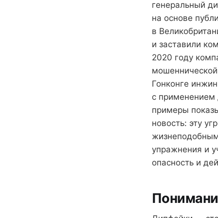
генеральный ди
на основе публ
в Великобритан
и заставили ко
2020 году комп
мошеннической 
Гонконге инжин
с применением 
примеры показы
новость: эту уг
жизнеподобным 
упражнения и у
опасность и де
Понимани