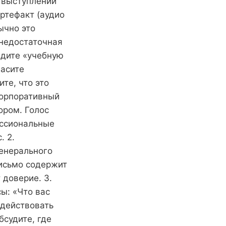
 выступлений
ртефакт (аудио
ычно это
 недостаточная
дите «учебную
ласите
те, что это
 корпоративный
ором. Голос
ессиональные
. 2.
генерального
Письмо содержит
 доверие. 3.
ы: «Что вас
 действовать
бсудите, где