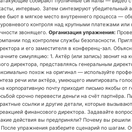
атакующие собирают публичные сигналы — видео с
касты, интервью. Затем синтезируют убедительный а
лее бьют в мягкое место внутреннего процесса — об
хуровневого контроля над крупными платежами или
чности звонящего.
Организация упражнения:
Прове
компании под контролем службы безопасности. Приг
ректора и его заместителя в конференц-зал. Объясни
ачните симуляцию: 1. Актёр (или запись) звонит на
ого директора, представляясь генеральным директ
ксимально похож на оригинал — используйте проф
нтеза речи или актёра, умеющего имитировать голос
а корпоративную почту приходит письмо якобы от 
осьбой срочно перевести деньги на счёт партнёра. 
трактные ссылки и другие детали, которые вызывают
реакцией финансового директора. Задавайте вопрос
акие действия вы предприняли? Почему вы решили
. После упражнения разберите сценарий по шагам. О