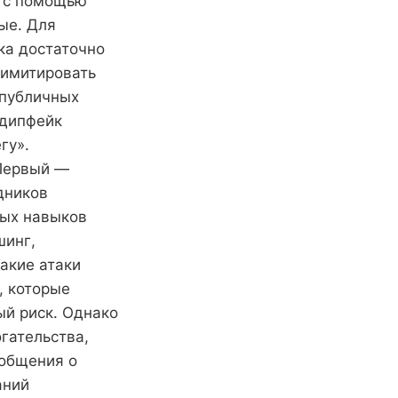
е с помощью
ые. Для
ка достаточно
 имитировать
 публичных
одипфейк
гу».
 Первый —
дников
ных навыков
шинг,
акие атаки
, которые
й риск. Однако
гательства,
ообщения о
аний