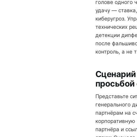
голове одного 
удачу — ставка
киберугроз. Уп
технических ре
детекции дипфе
после фальшиво
контроль, а не 
Сценарий 
просьбой 
Представьте си
генерального д
партнёрам на с
корпоративную 
партнёра и ссы