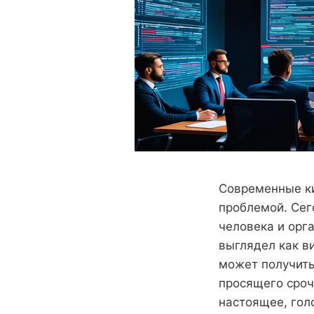
Современные ки
проблемой. Сег
человека и орг
выглядел как в
может получить
просящего сроч
настоящее, голо