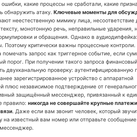
ошибки, какие процессы не сработали, какие призн
ь обнаружить атаку.
Ключевые моменты для обсужд
ают неестественную мимику лица, несоответствие 
тексту, монотонную речь, неправильные ударения,
ормулировки и обращения. Однако в аудиодипфейках
. Поэтому критически важны процессные контроли.
 помечать запрос как триггерное событие, если су
ый порог. При получении такого запроса финансовы
ть двухканальную проверку: аутентифицированную 
ранее зарегистрированное устройство с аппаратной
й плюс независимое подтверждение от генеральног
ивный защищённый мессенджер, привязанный к еди
е правило:
никогда не совершайте крупные платежи
связи
. Даже если вам звонит человек, который звучи
у на известный вам номер или отправьте сообщени
 мессенджер.