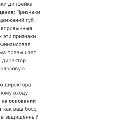
аки дипфейка
ения:
Признаки
движений губ
 непривычные
 эти признаки
 Финансовая
мма превышает
й директор
голосовую
о директора
ному входу
 на основании
т как ваш босс,
е в защищённый