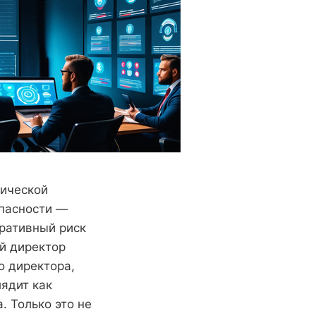
гической
опасности —
ративный риск
ый директор
о директора,
ядит как
. Только это не