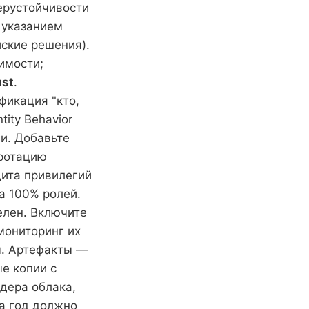
берустойчивости
 указанием
йские решения).
имости;
ust
.
фикация "кто,
tity Behavior
ии. Добавьте
 ротацию
дита привилегий
на 100% ролей.
елен. Включите
мониторинг их
-м. Артефакты —
е копии с
йдера облака,
За год должно