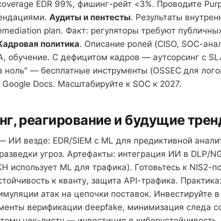
coverage EDR 99%, фишинг-рейт <3%. Проводите Purp
мендациями.
Аудиты и пентесты
. Результаты внутре
remediation plan. Факт: регуляторы требуют публичн
Кадровая политика
. Описание ролей (CISO, SOC-анал
A, обучение. С дефицитом кадров — аутсорсинг с SL
за ноль" — бесплатные инструменты (OSSEC для лого
 Google Docs. Масштабируйте к SOC к 2027.
г, реагирование и будущие тре
— ИИ везде: EDR/SIEM с ML для предиктивной анали
разведки угроз. Артефакты: интеграция ИИ в DLP/N
КН использует ML для трафика). Готовьтесь к NIS2-
стойчивость к кванту, защита API-трафика. Практик
 симуляции атак на цепочки поставок. Инвестируйте 
ументы верификации deepfake, минимизация следа с
этому чек-листу — инвестиция в киберустойчивость.