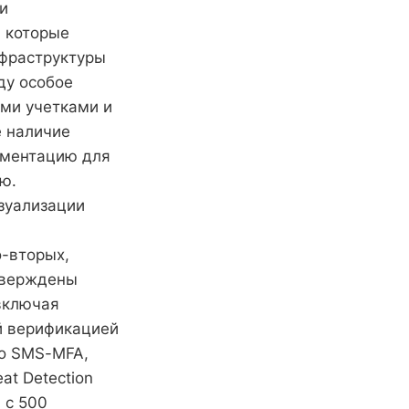
и
, которые
нфраструктуры
ду особое
ыми учетками и
е наличие
гментацию для
ю.
изуализации
о-вторых,
утверждены
 включая
й верификацией
то SMS-MFA,
at Detection
 с 500