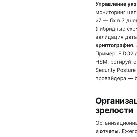
Управление уяз
мониторинг цеп
>7 — fix в 7 д
(гибридные схем
валидация дата
криптография
.
Пример: FIDO2 
HSM, ротируйте
Security Postur
провайдера — ba
Организа
зрелости
Организационны
и отчеты
. Ежег