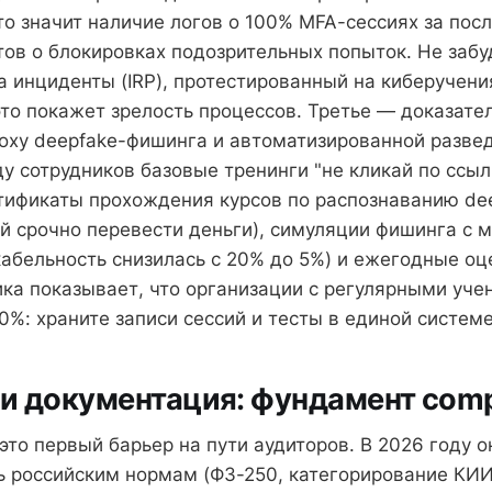
то значит наличие логов о 100% MFA-сессиях за пос
тов о блокировках подозрительных попыток. Не забу
а инциденты (IRP), протестированный на киберучени
это покажет зрелость процессов. Третье — доказате
поху deepfake-фишинга и автоматизированной разве
у сотрудников базовые тренинги "не кликай по ссыл
тификаты прохождения курсов по распознаванию dee
ой срочно перевести деньги), симуляции фишинга с 
кабельность снизилась с 20% до 5%) и ежегодные о
ика показывает, что организации с регулярными уч
0%: храните записи сессий и тесты в единой системе
и документация: фундамент comp
это первый барьер на пути аудиторов. В 2026 году 
ь российским нормам (ФЗ-250, категорирование КИИ