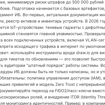
шке, минимизируя риски штрафов до 500 000 рублей 
боев. Подготовка начинается с базовых артефактов
амент ИБ. Во-первых, актуальная документация и
и, реестр активов и инвентарь устройств. В 2026 го
ется IoT-устройствам: теневые гаджеты с дефолтн
шивкой становятся главной уязвимостью. Проверьт
га всех подключенных устройств, включая VLAN-се
 запрета исходящего трафика в интернет по умолчани
овет: используйте инструменты вроде draw.io для в
 для тикетов по обновлениям — это позволит быстро
ь аудиторам "штатный порядок" работы системы. В
цедуры ИБ должны быть не только написаны, но и 
Обязательны: политика управления доступом (IAM),
ьших привилегий и модель Zero Trust с непрерывно
Документируйте переход на FIDO2/пасс-ключи вмес
сокорисковых ролей, и внедрение ITDR (Identity Thre
для мониторинга идентичностей. Пример: в компании