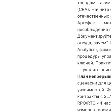
трендам, таким 
(CRA). Начните
отечественных а
Артефакт — мат
несоблюдение г
Документируйте
откуда, зачем".
Analytics), фи
процедуры упра
ключей. Практи
— удалите неисп
План непрерывн
сценарии для ц
уязвимостей. Фа
контракты с SL
RPO/RTO <4 час
измерьте время