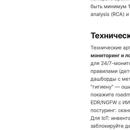
быть минимум 1
analysis (RCA) 
Техническ
Технические арт
мониторинг и л
для 24/7-монит
правилами (дете
дашборды с мет
"гигиену" — ош
покажите roadm
EDR/NGFW с ИИ 
постуринг: ска
Для IoT: инвен
заблокируйте д