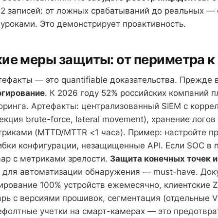
2 записей: от ложных срабатываний до реальных — с
и уроками. Это демонстрирует проактивность.
ие меры защиты: от периметра к
ефакты — это quantifiable доказательства. Прежде 
огирование
. К 2026 году 52% российских компаний 
оринга. Артефакты: централизованный SIEM с корр
кция brute-force, lateral movement), хранение логов 
риками (MTTD/MTTR <1 часа). Пример: настройте п
ибки конфигурации, незащищенные API. Если SOC в 
ap с метриками зрелости.
Защита конечных точек и
для автоматизации обнаружения — must-have. Док
нирование 100% устройств ежемесячно, клиентские 
тарь с версиями прошивок, сегментация (отдельные V
ефолтные учетки на смарт-камерах — это предотврат