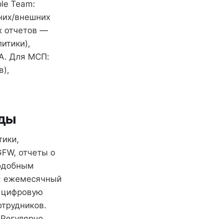
le Team:
нних/внешних
ых отчетов —
итики),
A. Для МСП:
в),
нды
тики,
GFW, отчеты о
подобным
а: ежемесячный
в цифровую
отрудников.
 Регулярно