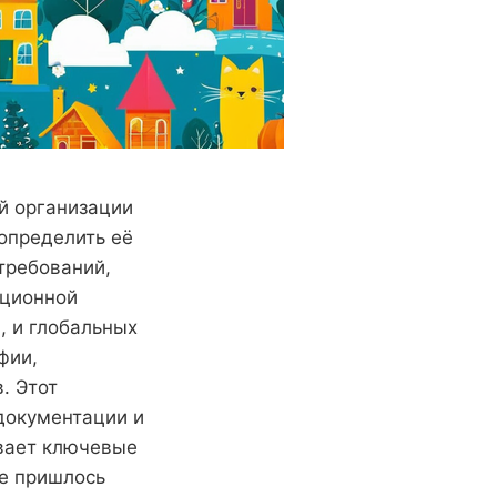
й организации
 определить её
требований,
ационной
, и глобальных
фии,
. Этот
 документации и
ывает ключевые
не пришлось