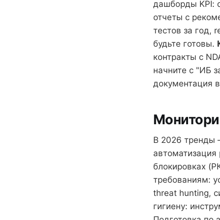
дашборды KPI: 
отчеты с реко
тестов за год, 
будьте готовы.
контракты с ND
начните с "ИБ 
документация в
Мониторин
В 2026 тренды 
автоматизация 
блокировках (Р
требованиям: у
threat hunting,
гигиену: инстр
Подготовка по 