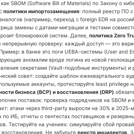
как SBOM (Software Bill of Materials) по Закону о ки
 с
политики импортозамещения
: полный реестр ПО с
налогов (например, переход с foreign EDR на росси
рица замены с датами миграции и тестами совмест
розит блокировкой систем. Далее,
политика Zero Tr
 непрерывную проверку: каждый доступ — это вери
 Пример: в банке это логи UEBA-системы (User and En
ксирующие аномалии вроде логина из новой геолокац
вления секретами (Vault-подобные инструменты) и
ческий совет: создайте шаблон ежеквартального ау
ользуемые аккаунты, протестируйте least privilege 
ости бизнеса (BCP) и восстановления (DRP)
обязат
епочек поставок: проверка подрядчиков на SBOM и 
кт: атаки через third-party выросли на 30% в 2025
A по ИБ, отчеты о пентестах поставщиков и резервны
ов. Тестируйте на учениях: симулируйте сбой прова
 восстановления. Не забудьте
реестр инцидентов
. 