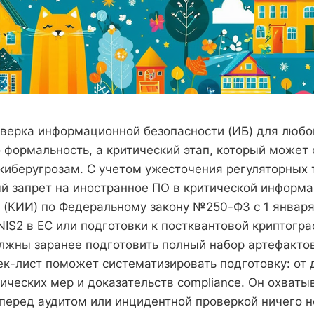
оверка информационной безопасности (ИБ) для любо
о формальность, а критический этап, который может
 киберугрозам. С учетом ужесточения регуляторных 
ый запрет на иностранное ПО в критической информ
 (КИИ) по Федеральному закону №250-ФЗ с 1 января
NIS2 в ЕС или подготовки к постквантовой криптогра
лжны заранее подготовить полный набор артефактов
ек-лист поможет систематизировать подготовку: от
нических мер и доказательств compliance. Он охват
 перед аудитом или инцидентной проверкой ничего 