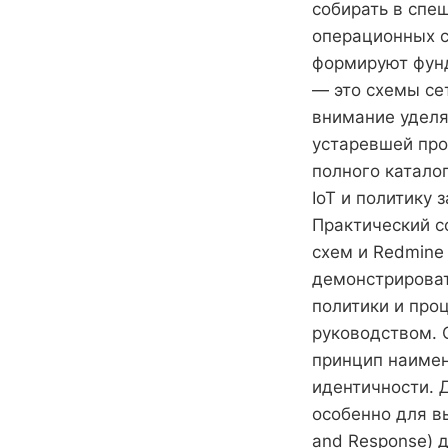
собирать в спе
операционных с
формируют фунд
— это схемы сет
внимание уделя
устаревшей про
полного катало
IoT и политику
Практический с
схем и Redmine
демонстрироват
политики и про
руководством. 
принцип наимен
идентичности. 
особенно для вы
and Response) 