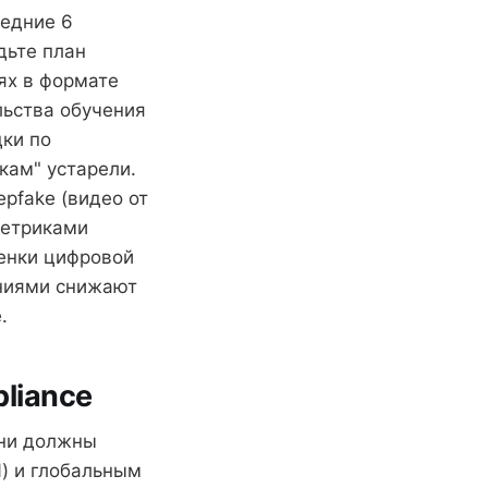
ледние 6
дьте план
ях в формате
льства обучения
дки по
кам" устарели.
pfake (видео от
метриками
ценки цифровой
ениями снижают
.
liance
они должны
) и глобальным