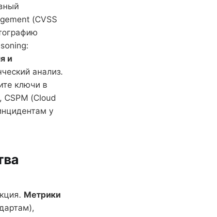
ывный
agement (CVSS
птографию
soning:
я и
нческий анализ.
ите ключи в
, CSPM (Cloud
 инцидентам у
тва
акция.
Метрики
дартам),