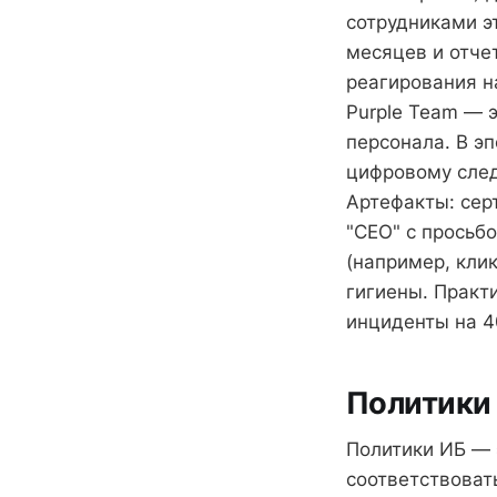
сотрудниками э
месяцев и отче
реагирования н
Purple Team — 
персонала. В э
цифровому след
Артефакты: сер
"CEO" с просьб
(например, кли
гигиены. Практ
инциденты на 4
Политики 
Политики ИБ — 
соответствоват