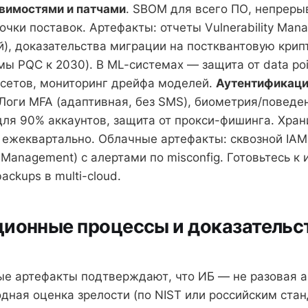
вимостями и патчами
. SBOM для всего ПО, непрер
очки поставок. Артефакты: отчеты Vulnerability Man
ней), доказательства миграции на постквантовую кри
ы PQC к 2030). В ML-системах — защита от data poi
сетов, мониторинг дрейфа моделей.
Аутентификаци
 Логи MFA (адаптивная, без SMS), биометрия/поведе
для 90% аккаунтов, защита от прокси-фишинга. Хран
 ежеквартально. Облачные артефакты: сквозной IAM
e Management) с алертами по misconfig. Готовьтесь к
ckups в multi-cloud.
ционные процессы и доказательс
е артефакты подтверждают, что ИБ — не разовая 
одная оценка зрелости (по NIST или российским стан