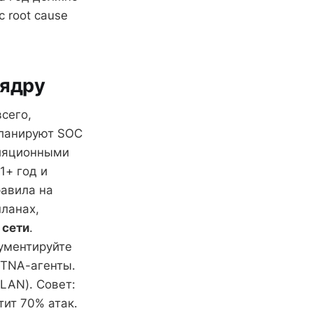
 root cause
 ядру
всего,
планируют SOC
еляционными
1+ год и
равила на
планах,
 сети
.
ументируйте
ZTNA-агенты.
LAN). Совет:
ит 70% атак.